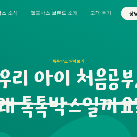
상
박스 소식
엘포박스 브랜드 소개
고객 후기
톡톡박스 알아보기
우리 아이 처음공부
왜 톡톡박스일까요